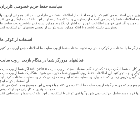
سیاست حفظ حریم خصوصی کاربران
لوژی هایی استفاده می کنیم که برای محافظت از اطلاعات شخصی طراحی شده اند. همچنین از روشها
 قرار دهید و اگر نمی خواهید اطلاعات خود را به اشتراک بگذارید ممکن است قادر نباشید به وب سایت ما
دسترسی داشته باشید و یا اینکه ممکن است نتوانید از بعضی بخشهای آن استفاده کنید.
استفاده از کوکی ها
ن دیگر ما با استفاده از کوکی ها درباره نحوه استفاده شما از وب سایت ما اطلاعات جمع آوری می کنیم
فعالیتهای مرورگر شما در هنگام بازدید از وب سایت
اگر شما از وب سایت rahilgasht.ir استفاده می کنید، کامپیوتر شما با استفاده از کوکی ها چند جستجوی آخر شما را ذخیره خواهد کرد .این کار به شما امکان میدهد که در هنگام استفاده مجدد از وب سایت rahilgasht.ir دوباره همان جستجوهای گذشته را تکرار کنید و یا اینکه بدون نیاز به دوباره وارد کردن
قط روی کامپیوتر شما ذخیره می شود . هنگامیکه شما از وب سایت rahilgasht.ir استفاده می کنید ما اطلاعاتی درباره فعالیتهای شما جمع آوری می کنیم که برخی از این اطلاعات عبارتند از: آدرس آی پی کامپیوتر شما، نوع مرورگری که شما استفاده
سایت شده اید و مدت زمانی که از وب سایت استفاده کرده اید. URL مرجع شما (سایتی که شما برای دسترسی و ورود به وب سایت ما از
آن استفاده کرده اید)
توانیم بفهمیم که مردم چگونه از وب سایت ما استفاده می کنند و با فهمیدن این موضوع به ما کمک می کند
خدمات بهتری به کاربران خود ارائه دهیم.