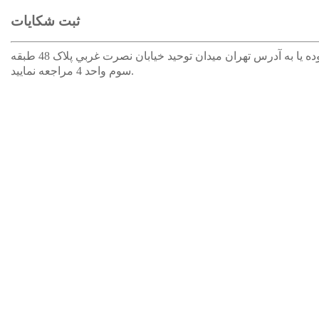
ثبت شکایات
جهت ثبت و پیگیری شکایات لطفا با شماره تلفن 02161304030 تماس حاصل نموده یا به آدرس تهران ميدان توحيد خيابان نصرت غربي پلاک 48 طبقه
سوم واحد 4 مراجعه نمایید.